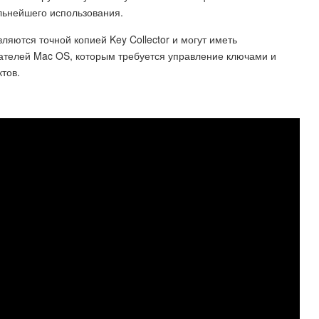
льнейшего использования.
вляются точной копией Key Collector и могут иметь
вателей Mac OS, которым требуется управление ключами и
тов.