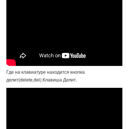
Где на клавиатуре находится кнопка
делит(delete,del).Клавиша Делит.