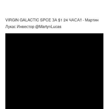
VIRGIN GALACTIC SPCE ЗА $1 24 ЧАСА!! - Мартин
Лукас Инвестор @MartynLucas