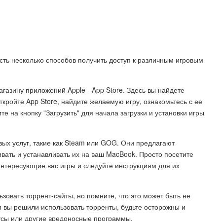
сть несколько способов получить доступ к различным игровым
газину приложений Apple - App Store. Здесь вы найдете
ткройте App Store, найдите желаемую игру, ознакомьтесь с ее
е на кнопку "Загрузить" для начала загрузки и установки игры
ых услуг, такие как Steam или GOG. Они предлагают
ивать и устанавливать их на ваш MacBook. Просто посетите
интересующие вас игры и следуйте инструкциям для их
ьзовать торрент-сайты, но помните, что это может быть не
 вы решили использовать торренты, будьте осторожны и
усы или другие вредоносные программы.