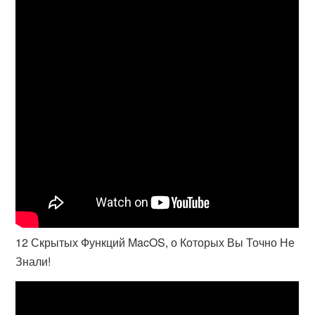
12 Скрытых Функций MacOS, о Которых Вы Точно Не
Знали!