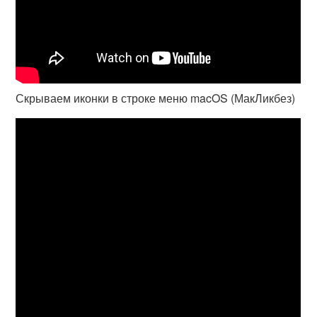
Скрываем иконки в строке меню macOS (МакЛикбез)