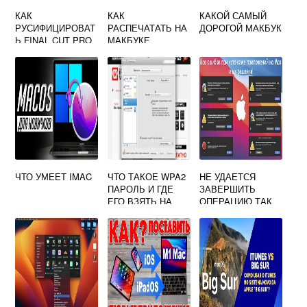
КАК
КАК
КАКОЙ САМЫЙ
РУСИФИЦИРОВАТ
РАСПЕЧАТАТЬ НА
ДОРОГОЙ МАКБУК
Ь FINAL CUT PRO
МАКБУКЕ
НА МАК
КАРТИНКУ
ЧТО УМЕЕТ IMAC
ЧТО ТАКОЕ WPA2
НЕ УДАЕТСЯ
ПАРОЛЬ И ГДЕ
ЗАВЕРШИТЬ
ЕГО ВЗЯТЬ НА
ОПЕРАЦИЮ ТАК
MACBOOK
КАК У ВАС НЕТ
НЕОБХОДИМЫХ
ПРАВ MAC OS