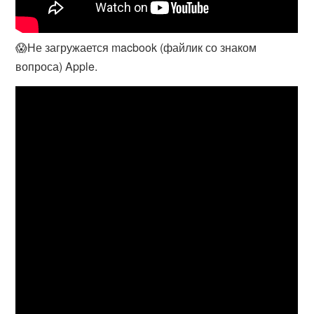
😱Не загружается macbook (файлик со знаком
вопроса) Apple.