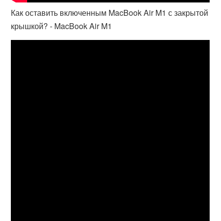
Как оставить включенным MacBook Air M1 с закрытой
крышкой? - MacBook Air M1