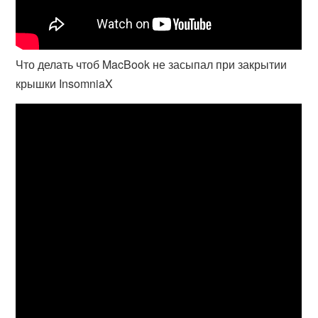
Что делать чтоб MacBook не засыпал при закрытии
крышки InsomniaX