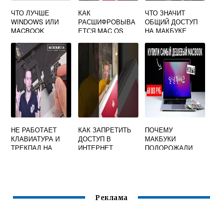
ЧТО ЛУЧШЕ
КАК
ЧТО ЗНАЧИТ
WINDOWS ИЛИ
РАСШИФРОВЫВА
ОБЩИЙ ДОСТУП
MACBOOK
ЕТСЯ MAC OS
НА МАКБУКЕ
НЕ РАБОТАЕТ
КАК ЗАПРЕТИТЬ
ПОЧЕМУ
КЛАВИАТУРА И
ДОСТУП В
МАКБУКИ
ТРЕКПАД НА
ИНТЕРНЕТ
ПОДОРОЖАЛИ
МАКБУКЕ
ПРОГРАММЕ MAC
OS
Реклама