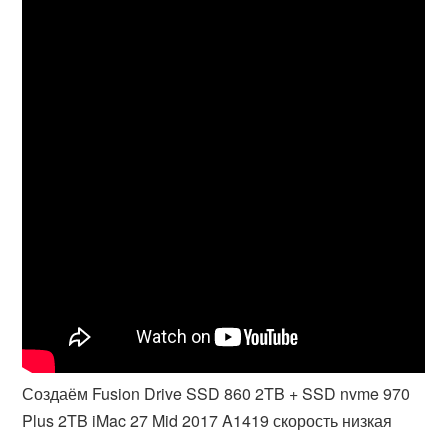
Создаём Fusion Drive SSD 860 2TB + SSD nvme 970
Plus 2TB iMac 27 Mid 2017 A1419 скорость низкая