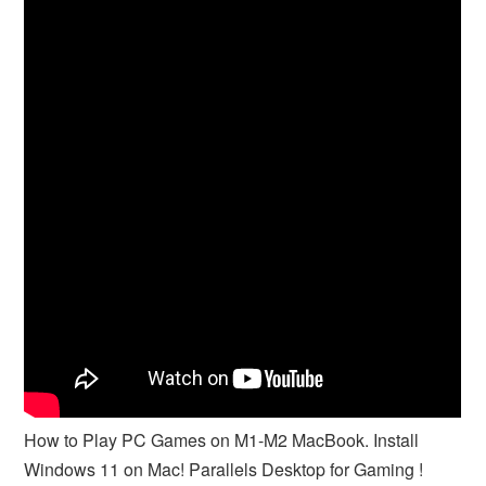
How to Play PC Games on M1-M2 MacBook. Install
Windows 11 on Mac! Parallels Desktop for Gaming !