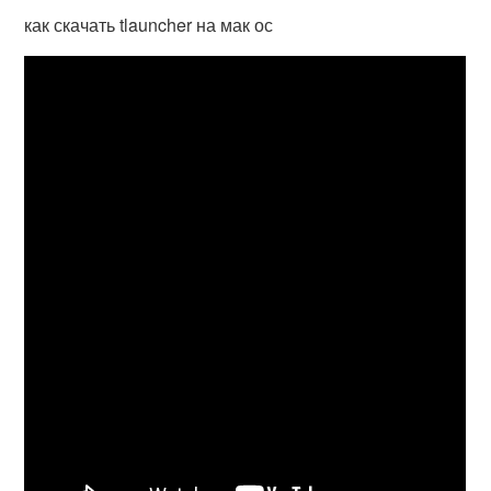
как скачать tlauncher на мак ос