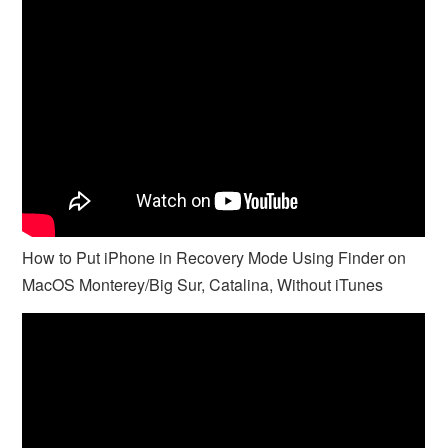
How to Put iPhone in Recovery Mode Using Finder on
MacOS Monterey/Big Sur, Catalina, Without iTunes