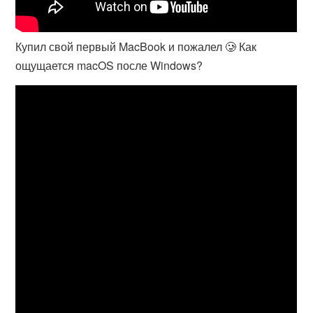
Купил свой первый MacBook и пожалел 🥲 Как
ощущается macOS после Windows?