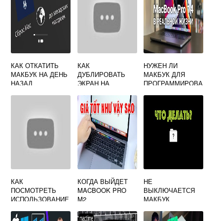
КАК ОТКАТИТЬ
КАК
НУЖЕН ЛИ
МАКБУК НА ДЕНЬ
ДУБЛИРОВАТЬ
МАКБУК ДЛЯ
НАЗАД
ЭКРАН НА
ПРОГРАММИРОВА
МАКБУКЕ
НИЯ НА SWIFT
КАК
КОГДА ВЫЙДЕТ
НЕ
ПОСМОТРЕТЬ
MACBOOK PRO
ВЫКЛЮЧАЕТСЯ
ИСПОЛЬЗОВАНИЕ
M2
МАКБУК
ОПЕРАТИВНОЙ
ПАМЯТИ НА МАК