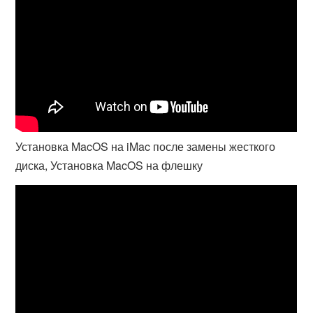
Установка MacOS на iMac после замены жесткого
диска, Установка MacOS на флешку