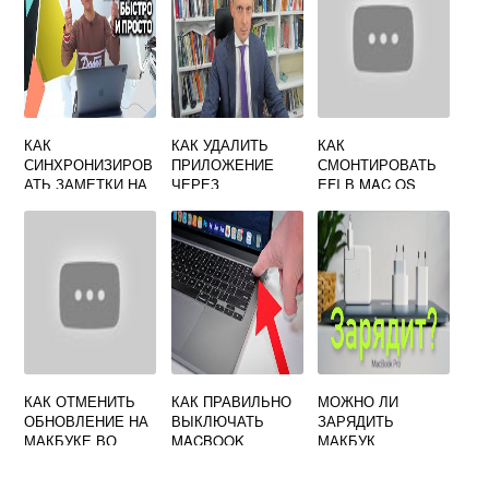
КАК
КАК УДАЛИТЬ
КАК
СИНХРОНИЗИРОВ
ПРИЛОЖЕНИЕ
СМОНТИРОВАТЬ
АТЬ ЗАМЕТКИ НА
ЧЕРЕЗ
EFI В MAC OS
МАКЕ И АЙФОНЕ
ТЕРМИНАЛ MAC
OS
КАК ОТМЕНИТЬ
КАК ПРАВИЛЬНО
МОЖНО ЛИ
ОБНОВЛЕНИЕ НА
ВЫКЛЮЧАТЬ
ЗАРЯДИТЬ
МАКБУКЕ ВО
MACBOOK
МАКБУК
ВРЕМЯ
ЗАРЯДКОЙ ОТ
ОБНОВЛЕНИЯ
АЙФОНА