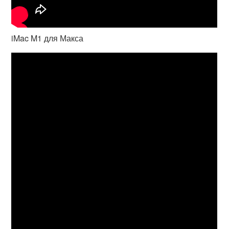
iMac M1 для Макса