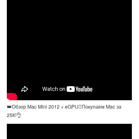
👑Обзор Mac Mini 2012 + eGPUПокупаем Mac за
25К!👌