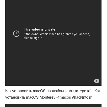
Как установить macOS на любом компьютере #2 - Как
установить macOS Monterey -#macos #hackintosh