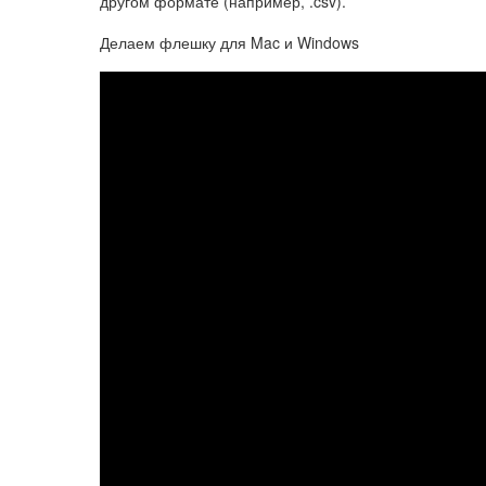
другом формате (например, .csv).
Делаем флешку для Mac и Windows