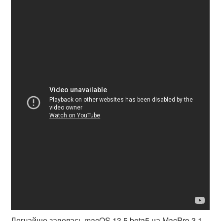
Легчайше завелась macOS 13.5 beta5 на MacPro 3.1