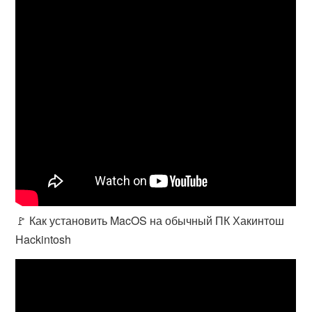
🚩 Как установить MacOS на обычный ПК Хакинтош
Hackintosh