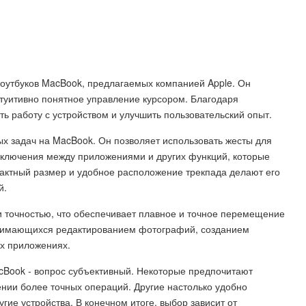
ноутбуков MacBook, предлагаемых компанией Apple. Он
нтуитивно понятное управление курсором. Благодаря
ь работу с устройством и улучшить пользовательский опыт.
х задач на MacBook. Он позволяет использовать жесты для
еключения между приложениями и других функций, которые
актный размер и удобное расположение трекпада делают его
й.
и точностью, что обеспечивает плавное и точное перемещение
занимающихся редактированием фотографий, созданием
их приложениях.
cBook - вопрос субъективный. Некоторые предпочитают
ии более точных операций. Другие настолько удобно
угие устройства. В конечном итоге, выбор зависит от