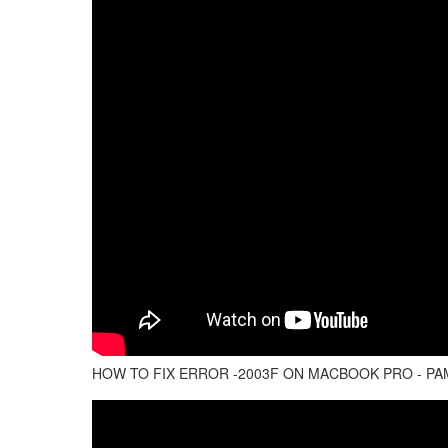
HOW TO FIX ERROR -2003F ON MACBOOK PRO - PA