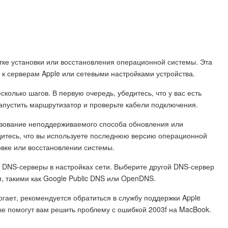
тке установки или восстановления операционной системы. Эта
к серверам Apple или сетевыми настройками устройства.
колько шагов. В первую очередь, убедитесь, что у вас есть
апустить маршрутизатор и проверьте кабели подключения.
ьзование неподдерживаемого способа обновления или
итесь, что вы используете последнюю версию операционной
вке или восстановлении системы.
 DNS-серверы в настройках сети. Выберите другой DNS-сервер
 такими как Google Public DNS или OpenDNS.
огает, рекомендуется обратиться в службу поддержки Apple
ые помогут вам решить проблему с ошибкой 2003f на MacBook.