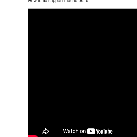
How to fix support macnotes.ru