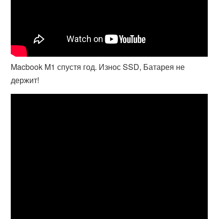
Macbook M1 спустя год. Износ SSD, Батарея не
держит!