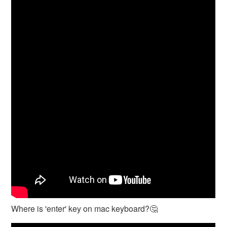
Where is 'enter' key on mac keyboard?🤔