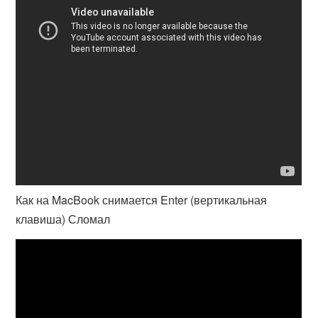
Как на MacBook снимается Enter (вертикальная
клавиша) Сломал