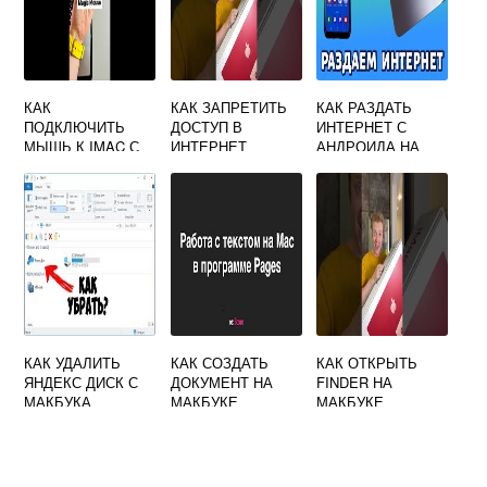
КАК
КАК ЗАПРЕТИТЬ
КАК РАЗДАТЬ
ПОДКЛЮЧИТЬ
ДОСТУП В
ИНТЕРНЕТ С
МЫШЬ К IMAC С
ИНТЕРНЕТ
АНДРОИДА НА
ПОМОЩЬЮ
ПРОГРАММЕ MAC
МАКБУК
КЛАВИАТУРЫ
OS
КАК УДАЛИТЬ
КАК СОЗДАТЬ
КАК ОТКРЫТЬ
ЯНДЕКС ДИСК С
ДОКУМЕНТ НА
FINDER НА
МАКБУКА
МАКБУКЕ
МАКБУКЕ
ТЕКСТОВЫЙ