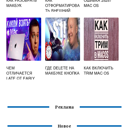
КАК РАЗОБРАТЬ
КАК
ОШИБКА 25257
МАКБУК
ОТФОРМАТИРОВА
MAC OS
ТЬ ВНЕШНИЙ
ЖЕСТКИЙ ДИСК
НА MAC OS
ЧЕМ
ГДЕ DELETE НА
КАК ВКЛЮЧИТЬ
ОТЛИЧАЕТСЯ
МАКБУКЕ КНОПКА
TRIM MAC OS
LATE ОТ EARLY
МАКБУК
Реклама
Новое