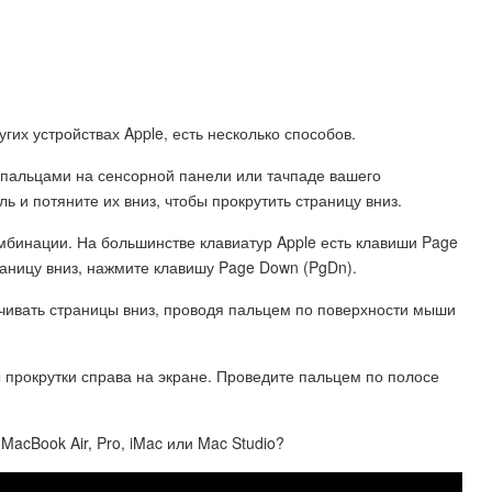
угих устройствах Apple, есть несколько способов.
 пальцами на сенсорной панели или тачпаде вашего
ь и потяните их вниз, чтобы прокрутить страницу вниз.
мбинации. На большинстве клавиатур Apple есть клавиши Page
раницу вниз, нажмите клавишу Page Down (PgDn).
учивать страницы вниз, проводя пальцем по поверхности мыши
прокрутки справа на экране. Проведите пальцем по полосе
acBook Air, Pro, iMac или Mac Studio?