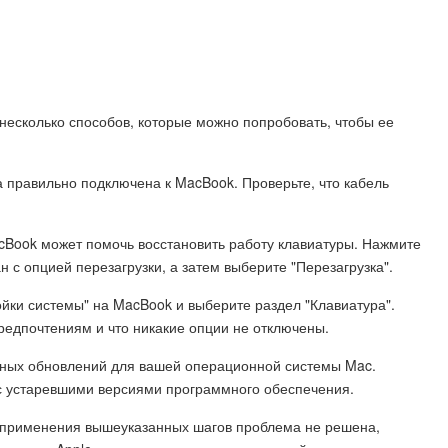
 несколько способов, которые можно попробовать, чтобы ее
а правильно подключена к MacBook. Проверьте, что кабель
acBook может помочь восстановить работу клавиатуры. Нажмите
н с опцией перезагрузки, а затем выберите "Перезагрузка".
ойки системы" на MacBook и выберите раздел "Клавиатура".
предпочтениям и что никакие опции не отключены.
упных обновлений для вашей операционной системы Mac.
 с устаревшими версиями программного обеспечения.
ле применения вышеуказанных шагов проблема не решена,