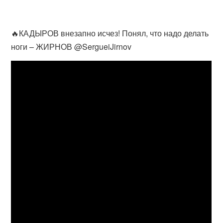
🔥КАДЫРОВ внезапно исчез! Понял, что надо делать
ноги – ЖИРНОВ @SergueiJirnov