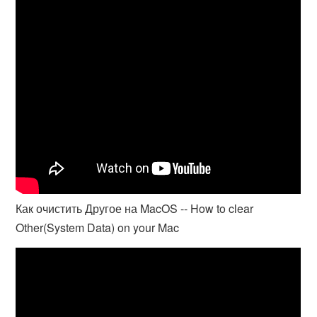
Как очистить Другое на MacOS -- How to clear
Other(System Data) on your Mac