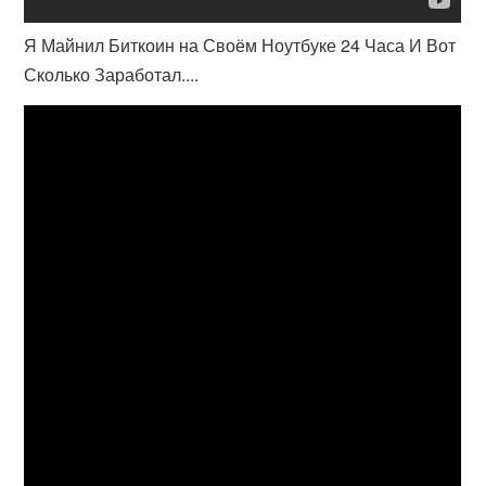
Я Майнил Биткоин на Своём Ноутбуке 24 Часа И Вот
Сколько Заработал....