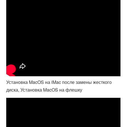
Установка MacOS на iMac после замены жесткого
диска, Установка MacOS на флешку