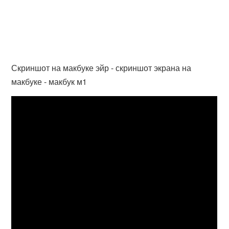
Скриншот на макбуке эйр - скриншот экрана на
макбуке - макбук м1