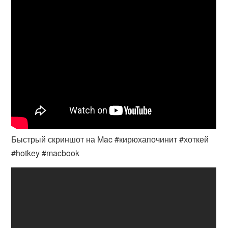
Быстрый скриншот на Mac #кирюхапочинит #хоткей
#hotkey #macbook