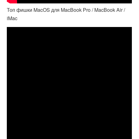
Топ фишки MacOS для MacBook Pro / MacBook Air /
iMac