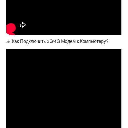
⚠️ Как Подключить 3G/4G Модем к Компьютеру?