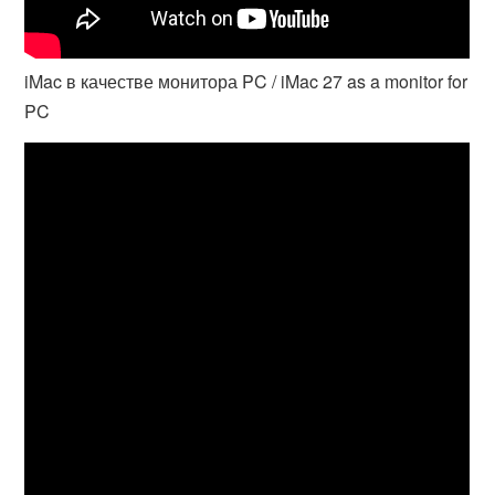
iMac в качестве монитора PC / iMac 27 as a monitor for
PC