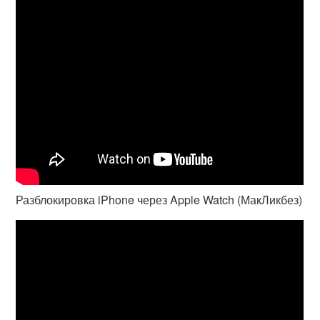
Разблокировка iPhone через Apple Watch (МакЛикбез)