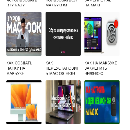
ЭТУ БАЗУ
МАКБУКОМ
НА МАКЕ
ДАННЫХ
НЕОБХОДИМО
УСТАНОВИТЬ
ПОСЛЕДНЮЮ
ВЕРСИЮ
OUTLOOK MAC OS
КАК СОЗДАТЬ
КАК
КАК НА МАКБУКЕ
ПАПКУ НА
ПЕРЕУСТАНОВИТ
ЗАКРЕПИТЬ
МАКБУКЕ
Ь MAC OS HIGH
НИЖНЮЮ
SIERRA
ПАНЕЛЬ