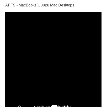
APFS - MacBooks \u0026 Mac Desktops