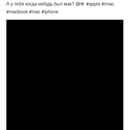
А у тебя когда-нибудь был мак? 😅🤟 #apple #imac
#macbook #mac #iphone