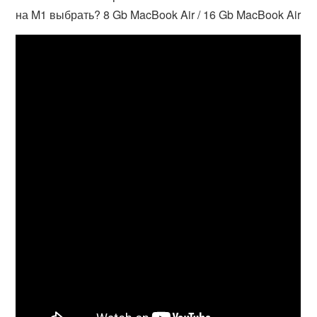
на M1 выбрать? 8 Gb MacBook Air / 16 Gb MacBook Air