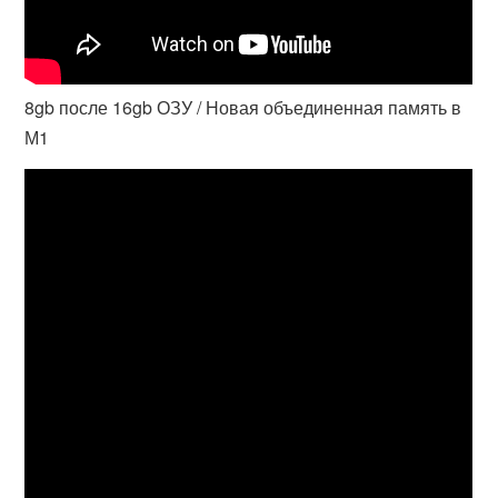
8gb после 16gb ОЗУ / Новая объединенная память в
М1