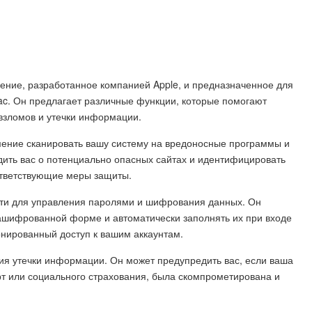
ние, разработанное компанией Apple, и предназначенное для
ac. Он предлагает различные функции, которые помогают
взломов и утечки информации.
умение сканировать вашу систему на вредоносные программы и
дить вас о потенциально опасных сайтах и идентифицировать
ответствующие меры защиты.
ти для управления паролями и шифрования данных. Он
зашифрованной форме и автоматически заполнять их при входе
онированный доступ к вашим аккаунтам.
я утечки информации. Он может предупредить вас, если ваша
рт или социального страхования, была скомпрометирована и