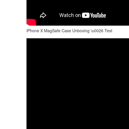
iPhone X MagSafe Case Unboxing \u0026 Test