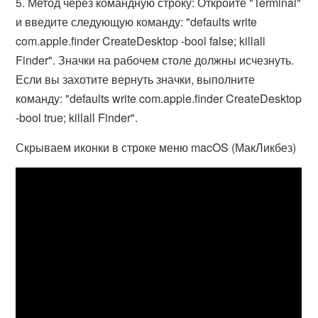
5. Метод через командную строку: Откройте "Terminal"
и введите следующую команду: "defaults write
com.apple.finder CreateDesktop -bool false; killall
Finder". Значки на рабочем столе должны исчезнуть.
Если вы захотите вернуть значки, выполните
команду: "defaults write com.apple.finder CreateDesktop
-bool true; killall Finder".
Скрываем иконки в строке меню macOS (МакЛикбез)