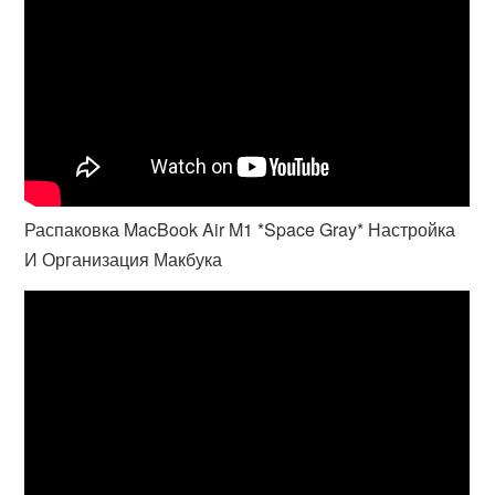
Распаковка MacBook Air M1 *Space Gray* Настройка
И Организация Макбука