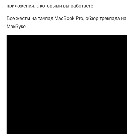
приложения, с которыми вы работаете.
Все жесты на тачпад MacBook Pro, обзор трекпада на
МакБуке