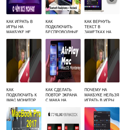
КАК ИГРАТЬ В
КАК
КАК ВЕРНУТЬ
ИГРЫ НА
ПОДКЛЮЧИТЬ
ТЕКСТ В
МАКБУКЕ НЕ
БЕСПРОВОДНЫЕ
ЗАМЕТКАХ НА
ПРЕДНАЗНАЧЕНН
НАУШНИКИ К
МАКБУКЕ
ЫЕ ПОД MAC OS
МАКУ ЧЕРЕЗ
BLUETOOTH
КАК
КАК СДЕЛАТЬ
ПОЧЕМУ НА
ПОДКЛЮЧИТЬ К
ПОВТОР ЭКРАНА
МАКБУКЕ НЕЛЬЗЯ
IMAC МОНИТОР
С МАКА НА
ИГРАТЬ В ИГРЫ
ТЕЛЕВИЗОР