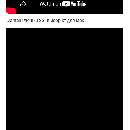
DentalПлюшки 33 -вьюер кт для мак