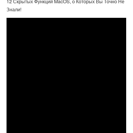
12 Скрытых Функций MacOS, о Которых Вы Точно Не
Знали!