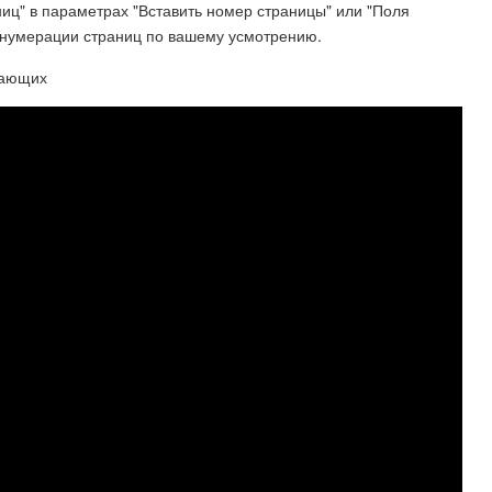
иц" в параметрах "Вставить номер страницы" или "Поля
д нумерации страниц по вашему усмотрению.
нающих