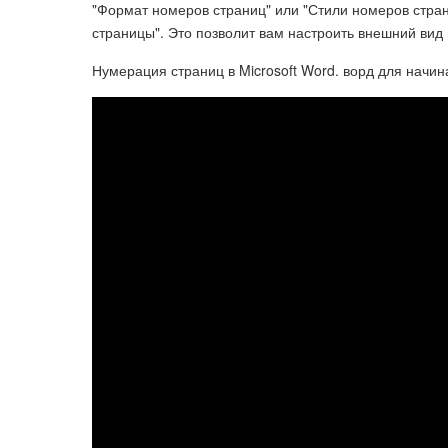
"Формат номеров страниц" или "Стили номеров стран
страницы". Это позволит вам настроить внешний ви
Нумерация страниц в Microsoft Word. ворд для начи