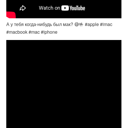
А у тебя когда-нибудь был мак? 😅🤟 #apple #imac
#macbook #mac #iphone