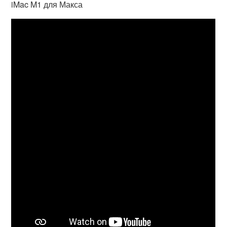
iMac M1 для Макса