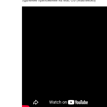
Удаление приложений на Mac OS (МакЛикбез)