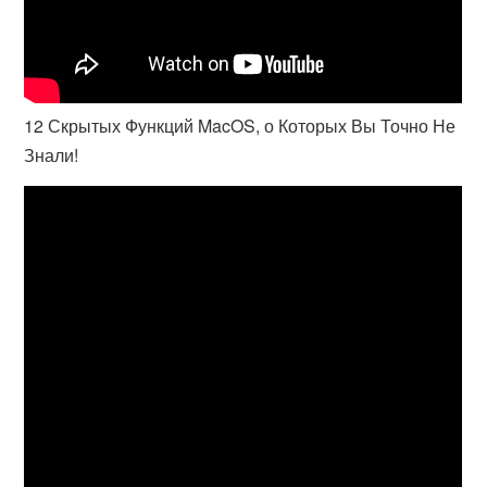
12 Скрытых Функций MacOS, о Которых Вы Точно Не
Знали!