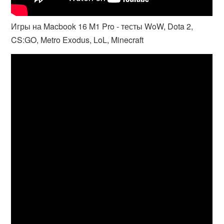
Игры на Macbook 16 M1 Pro - тесты WoW, Dota 2,
CS:GO, Metro Exodus, LoL, Minecraft